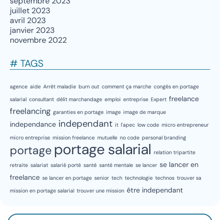
septembre 2023
juillet 2023
avril 2023
janvier 2023
novembre 2022
# TAGS
agence
aide
Arrêt maladie
burn out
comment ça marche
congés en portage
freelance
salarial
consultant
délit marchandage
emploi
entreprise
Expert
freelancing
garanties en portage
image
image de marque
independant
independance
it
l'apec
low code
micro entrepreneur
micro entreprise
mission freelance
mutuelle
no code
personal branding
portage salarial
portage
relation tripartite
se lancer en
retraite
salariat
salarié porté
santé
santé mentale
se lancer
freelance
se lancer en portage
senior
tech
technologie
technos
trouver sa
être independant
mission en portage salarial
trouver une mission