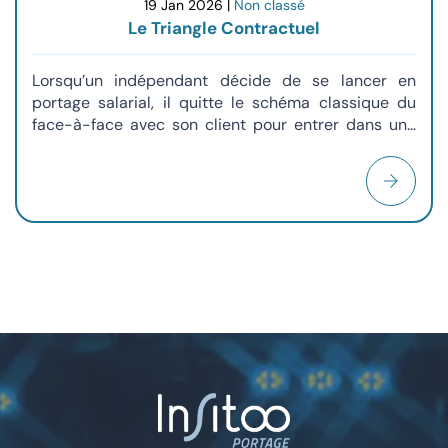
19 Jan 2026 |
Non classé
Le Triangle Contractuel
Lorsqu’un indépendant décide de se lancer en
portage salarial, il quitte le schéma classique du
face-à-face avec son client pour entrer dans une
relation à trois. Ce système, que l'on appelle le
triangle contractuel, peut sembler intimidant au
premier abord. Pourtant, c’est précisément cette
structure qui permet de combiner la liberté de
l'entrepreneur avec la sécurité du salarié. Pour bien
comprendre comment cela fonctionne, il faut
s'imaginer un mécanisme où chaque lien renforce
les deux autres.