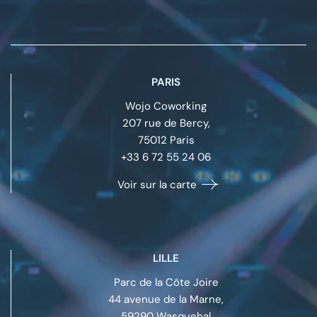
PARIS
Wojo Coworking
207 rue de Bercy,
75012
Paris
+33 6 72 55 24 06
Voir sur la carte
LILLE
Parc de la Côte Joire
44 avenue de la Marne,
59290
Wasquehal