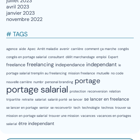
juillet 2023
avril 2023
janvier 2023
novembre 2022
# TAGS
agence
aide
Apec
Arrêt maladie
avenir
carrière
comment ça marche
congés
congés en portage salarial
consultant
délit marchandage
emploi
Expert
freelancing
independant
freelance
independance
le
portage salarial tremplin au freelancing
mission freelance
mutuelle
no code
portage
nouvelle carrière
numbr
personal branding
portage salarial
protection
reconversion
relation
se lancer en freelance
tripartite
retraite
salariat
salarié porté
se lancer
se lancer en portage
senior
se reconvertir
tech
technologie
technos
trouver sa
mission en portage salarial
trouver une mission
vacances
vacances en portages
être independant
salarial