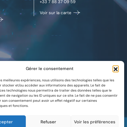
+33 7 88 37 09 59
Voir sur la carte
Gérer le consentement
les meilleures expériences, nous utilisons des technologies telles que les
r stocker et/ou accéder aux informations des appareils. Le fait de
 ces technologies nous permettra de traiter des données telles que le
t de navigation ou les ID uniques sur ce site. Le fait de ne pas consentir
er son consentement peut avoir un effet négatif sur certaines
ques et fonctions.
cepter
Refuser
Voir les préférences