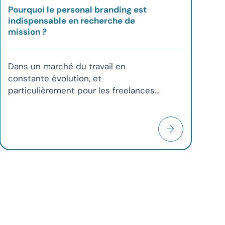
Pourquoi le personal branding est
indispensable en recherche de
mission ?
Dans un marché du travail en
constante évolution, et
particulièrement pour les freelances
et consultants en recherche de
mission, se contenter d'un CV ou d'un
profil LinkedIn basique ne suffit plus.
Le Personal Branding, c'est-à-dire la
construction et la promotion délibérée
de votre image professionnelle, est
devenu un levier essentiel pour attirer
les opportunités, asseoir votre
crédibilité et vous démarquer de la
concurrence. C'est votre "code source"
personnel, et il est temps de le