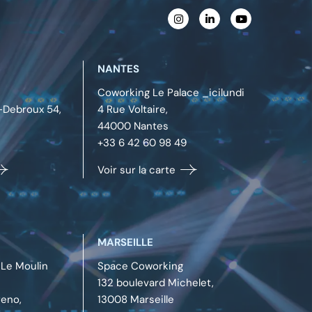
NANTES
Coworking Le Palace _icilundi
Debroux 54,
4 Rue Voltaire,
44000
Nantes
+33 6 42 60 98 49
Voir sur la carte
MARSEILLE
Le Moulin
Space Coworking
132 boulevard Michelet,
eno,
13008
Marseille