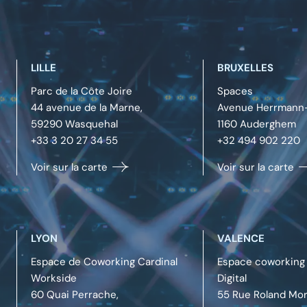
LILLE
BRUXELLES
Parc de la Côte Joire
Spaces
44 avenue de la Marne,
Avenue Herrmann-
59290
Wasquehal
1160
Auderghem
+33 3 20 27 34 55
+32 494 902 220
Voir sur la carte
Voir sur la carte
LYON
VALENCE
Espace de Coworking Cardinal
Espace coworking 
Workside
Digital
60 Quai Perrache,
55 Rue Roland Mor