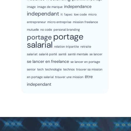
independance
image
image de marque
independant
it
l'apec
low code
micro
entrepreneur
micro entreprise
mission freelance
mutuelle
no code
personal branding
portage
portage
salarial
relation tripartite
retraite
salariat
salarié porté
santé
santé mentale
se lancer
se lancer en freelance
se lancer en portage
senior
tech
technologie
technos
trouver sa mission
être
en portage salarial
trouver une mission
independant