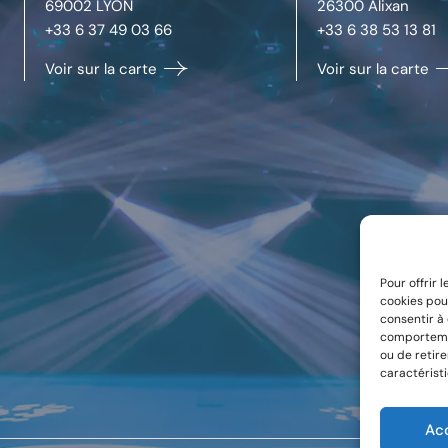
69002
LYON
26300
Alixan
+33 6 37 49 03 66
+33 6 38 53 13 81
Voir sur la carte
Voir sur la carte
Pour offrir 
cookies pou
consentir à
comportemen
ou de retir
caractéristi
Ac