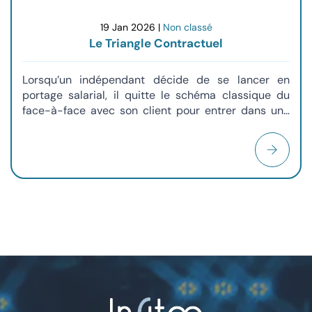
19 Jan 2026 |
Non classé
Le Triangle Contractuel
Lorsqu’un indépendant décide de se lancer en
portage salarial, il quitte le schéma classique du
face-à-face avec son client pour entrer dans une
relation à trois. Ce système, que l'on appelle le
triangle contractuel, peut sembler intimidant au
premier abord. Pourtant, c’est précisément cette
structure qui permet de combiner la liberté de
l'entrepreneur avec la sécurité du salarié. Pour bien
comprendre comment cela fonctionne, il faut
s'imaginer un mécanisme où chaque lien renforce
les deux autres.