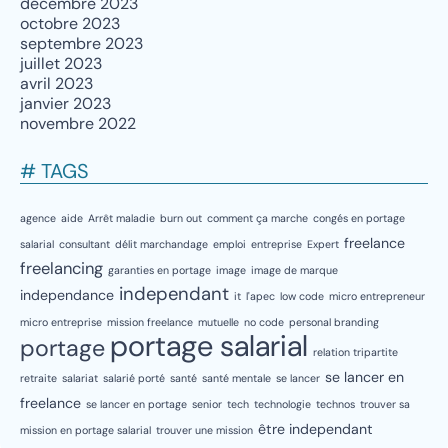
décembre 2023
octobre 2023
septembre 2023
juillet 2023
avril 2023
janvier 2023
novembre 2022
# TAGS
agence
aide
Arrêt maladie
burn out
comment ça marche
congés en portage
freelance
salarial
consultant
délit marchandage
emploi
entreprise
Expert
freelancing
garanties en portage
image
image de marque
independant
independance
it
l'apec
low code
micro entrepreneur
micro entreprise
mission freelance
mutuelle
no code
personal branding
portage salarial
portage
relation tripartite
se lancer en
retraite
salariat
salarié porté
santé
santé mentale
se lancer
freelance
se lancer en portage
senior
tech
technologie
technos
trouver sa
être independant
mission en portage salarial
trouver une mission