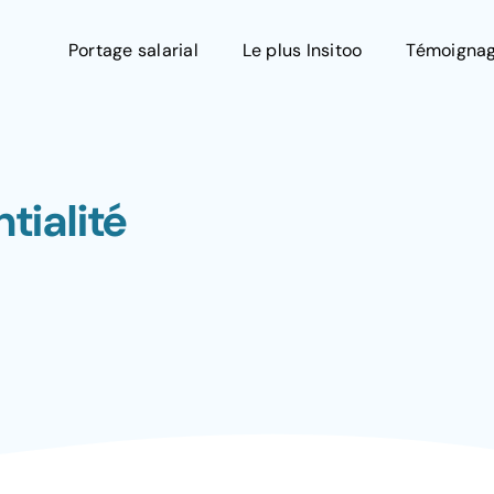
Portage salarial
Le plus Insitoo
Témoigna
tialité