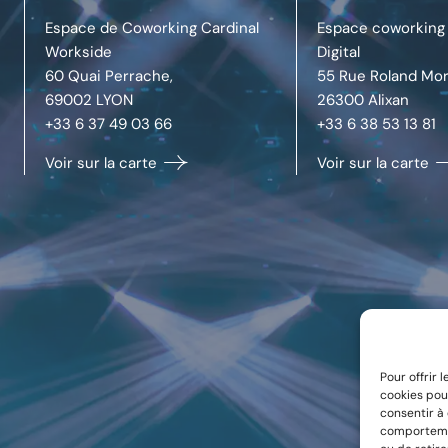
Espace de Coworking Cardinal
Espace coworking 
Workside
Digital
60 Quai Perrache,
55 Rue Roland Mor
69002
LYON
26300
Alixan
+33 6 37 49 03 66
+33 6 38 53 13 81
Voir sur la carte
Voir sur la carte
Pour offrir 
cookies pou
consentir à
comportemen