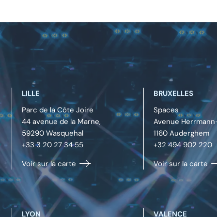
LILLE
BRUXELLES
Parc de la Côte Joire
Spaces
44 avenue de la Marne,
Avenue Herrmann-
59290
Wasquehal
1160
Auderghem
+33 3 20 27 34 55
+32 494 902 220
Voir sur la carte
Voir sur la carte
LYON
VALENCE