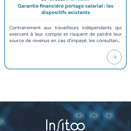
Garantie financière portage salarial : les
dispositifs existants
Contrairement aux travailleurs indépendants qui
exercent à leur compte et risquent de perdre leur
source de revenus en cas d’impayé, les consultants
en portage salarial bénéficient d’un cadre sécurisé.
Des dispositifs spécifiques garantissent en effet le
versement d’une rémunération mensuelle, quelles
que soient les circonstances. Mais encore faut-il les
connaître pour s’assurer que la société de portage
retenue les a bien mis en œuvre ! Alice Bracq,
Responsable Administratif et Financier Insitoo, nous
dévoile les dispositifs existants et comment faire
pour en bénéficier.