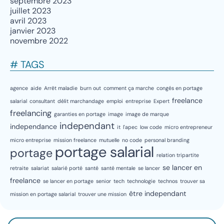
septembre 2023
juillet 2023
avril 2023
janvier 2023
novembre 2022
# TAGS
agence
aide
Arrêt maladie
burn out
comment ça marche
congés en portage
freelance
salarial
consultant
délit marchandage
emploi
entreprise
Expert
freelancing
garanties en portage
image
image de marque
independant
independance
it
l'apec
low code
micro entrepreneur
micro entreprise
mission freelance
mutuelle
no code
personal branding
portage salarial
portage
relation tripartite
se lancer en
retraite
salariat
salarié porté
santé
santé mentale
se lancer
freelance
se lancer en portage
senior
tech
technologie
technos
trouver sa
être independant
mission en portage salarial
trouver une mission