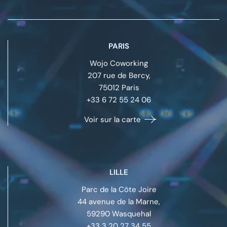
PARIS
Wojo Coworking
207 rue de Bercy,
75012
Paris
+33 6 72 55 24 06
Voir sur la carte
LILLE
Parc de la Côte Joire
44 avenue de la Marne,
59290
Wasquehal
+33 3 20 27 34 55