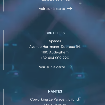
Voir sur la carte
BRUXELLES
Spaces
Avenue Herrmann-Debroux 54,
1160
Auderghem
+32 494 902 220
Voir sur la carte
NANTES
Coworking Le Palace _icilundi
4 Rue Voltaire,